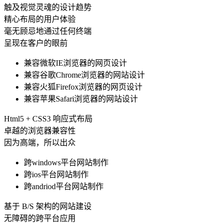
触及视觉灵魂的设计趋势
精心布局的用户体验
毫无顾忌地通过任何终端
呈现在客户的眼前
兼容微软IE浏览器的网页设计
兼容谷歌Chrome浏览器的网站设计
兼容火狐Firefox浏览器的网页设计
兼容苹果Safari浏览器的网站设计
Html5 + CSS3 响应式布局
卓越的浏览器兼容性
因为高端，所以出众
跨windows平台网站制作
跨ios平台网站制作
跨andriod平台网站制作
基于 B/S 架构的网站建设
无障碍的跨平台应用