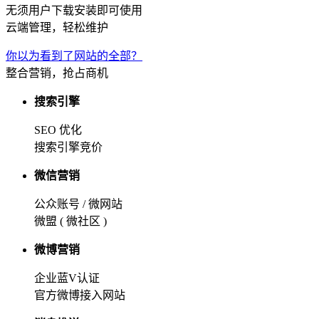
无须用户下载安装即可使用
云端管理，轻松维护
你以为看到了网站的全部？
整合营销，抢占商机
搜索引擎
SEO 优化
搜索引擎竞价
微信营销
公众账号 / 微网站
微盟 ( 微社区 )
微博营销
企业蓝V认证
官方微博接入网站