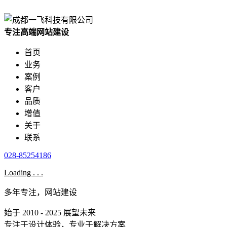
专注高端网站建设
首页
业务
案例
客户
品质
增值
关于
联系
028-85254186
Loading . . .
多年专注，网站建设
始于 2010 - 2025 展望未来
专注于设计体验，专业于解决方案