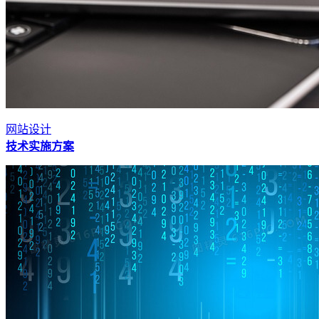
网站设计
技术实施方案