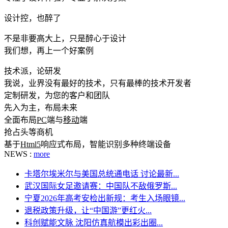
设计控，也醉了
不是非要高大上，只是醉心于设计
我们想，再上一个好案例
技术派，论研发
我说，业界没有最好的技术，只有最棒的技术开发者
定制研发，为您的客户和团队
先入为主，布局未来
全面布局
PC
端与
移动
端
抢占头等商机
基于
Html5
响应式布局，智能识别多种终端设备
NEWS :
more
卡塔尔埃米尔与美国总统通电话 讨论最新...
武汉国际女足邀请赛：中国队不敌俄罗斯...
宁夏2026年高考安检出新规：考生入场眼镜...
退税政策升级，让“中国游”更红火...
科创赋能文脉 沈阳仿真航模出彩出圈...