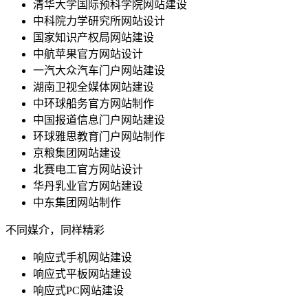
清华大学国际预科学院网站建设
中科院力学研究所网站设计
国家知识产权局网站建设
中航苹果官方网站设计
一汽大众汽车门户网站建设
湖南卫视全媒体网站建设
中环球船务官方网站制作
中国报道信息门户网站建设
环球雅思教育门户网站制作
京粮集团网站建设
北赛电工官方网站设计
华丹乳业官方网站建设
中东集团网站制作
不同媒介，同样精彩
响应式手机网站建设
响应式平板网站建设
响应式PC网站建设