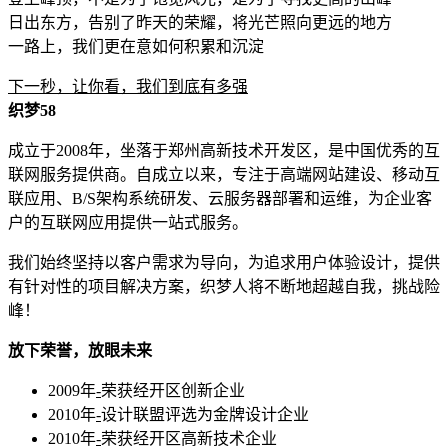
日出东方，告别了昨天的荣耀，将光芒照向更远的地方
一路上，我们更在意如何积累和沉淀
下一秒，让你看，我们到底有多强
织梦58
成立于2008年，坐落于郑州高新技术开发区，是中国优秀的互
联网服务提供商。自成立以来，专注于高端网站建设、移动互
联应用、B/S架构系统研发、云服务器部署和运维，为企业客
户的互联网应用提供一站式服务。
我们始终坚持以客户需求为导向，为追求用户体验设计，提供
有针对性的项目解决方案，织梦人将不断地超越自我，挑战险
峰！
放下荣誉，放眼未来
2009年
-
荣获经开区创新企业
2010年
-
设计联盟评选为金牌设计企业
2010年
-
荣获经开区高新技术企业