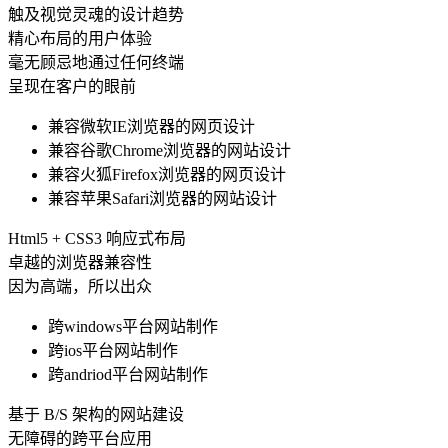
触及视觉灵魂的设计趋势
精心布局的用户体验
毫无顾忌地通过任何终端
呈现在客户的眼前
兼容微软IE浏览器的网页设计
兼容谷歌Chrome浏览器的网站设计
兼容火狐Firefox浏览器的网页设计
兼容苹果Safari浏览器的网站设计
Html5 + CSS3 响应式布局
卓越的浏览器兼容性
因为高端，所以出众
跨windows平台网站制作
跨ios平台网站制作
跨andriod平台网站制作
基于 B/S 架构的网站建设
无障碍的跨平台应用