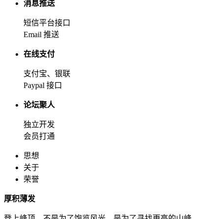
消息推送
短信平台接口
Email 推送
在线支付
支付宝、银联
Paypal 接口
论坛聚人
独立开发
会员打通
思想
关于
荣誉
厚积薄发
登上峰顶，不是为了饱览风光，是为了寻找更高的山峰