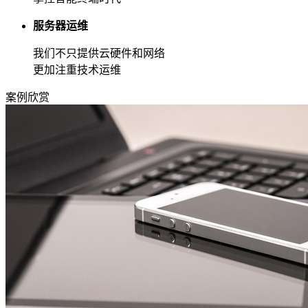
服务器运维
我们不只提供云硬件和网络
更加注重技术运维
案例欣赏