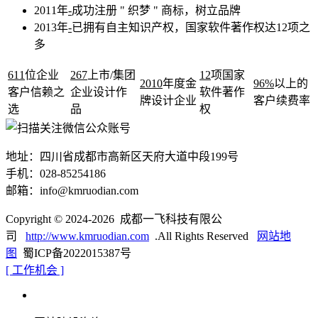
2011年
-
成功注册 " 织梦 " 商标，树立品牌
2013年
-
已拥有自主知识产权，国家软件著作权达12项之
多
611
位企业
267
上市/集团
12
项国家
2010
年度金
96%
以上的
客户信赖之
企业设计作
软件著作
牌设计企业
客户续费率
选
品
权
地址：四川省成都市高新区天府大道中段199号
手机：028-85254186
邮箱：info@kmruodian.com
Copyright © 2024-2026 成都一飞科技有限公
司
http://www.kmruodian.com
.All Rights Reserved
网站地
图
蜀ICP备2022015387号
[ 工作机会 ]