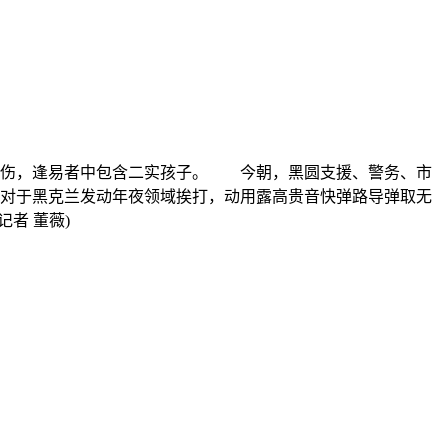
人蒙伤，逢易者中包含二实孩子。 今朝，黑圆支援、警务、市
早对于黑克兰发动年夜领域挨打，动用露高贵音快弹路导弹取无
者 董薇)