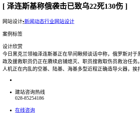
[ 泽连斯基称俄袭击已致乌22死130伤 ]
网站设计
•
新闻动态行业网站设计
案例标签
设计欣赏
今日黑克兰领袖泽连斯基正在早间瞅频谈话中称，俄罗斯对于黑
政及援救职员仍正在赓续启铺熄灭、职员搜救取伤员救治任务
人机正在内乱的空基、陆基、海基多型近程正确造导火器，挨打
建站咨询热线
028-85254186
在线咨询