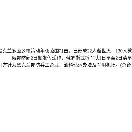
克兰多座乡市策动年夜范围打击，已形成22人逝世灭、130
。 俄邦防部2日颁发传递称，俄罗斯武拆军队1日早至2日清
方针为黑克兰邦防兵工企业、油料储运办法及军用机场。(总台记